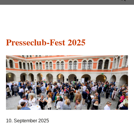
Inhalt
nach:
springen
Presseclub-Fest 2025
10. September 2025