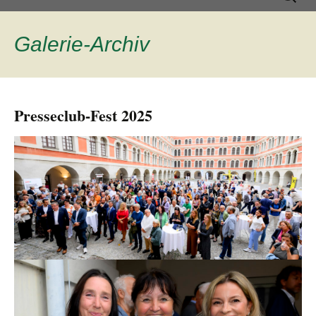
Inhalt
nach:
springen
Galerie
-Archiv
Presseclub-Fest 2025