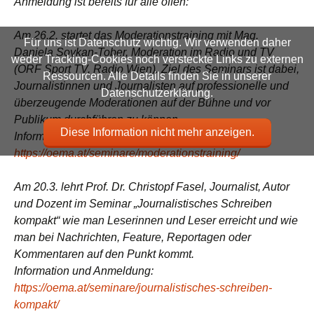
Anmeldung ist bereits für alle offen:
Am 26.2. startet das Moderationstraining mit Mag.
Für uns ist Datenschutz wichtig. Wir verwenden daher
Daniela Soykan-Tober, Moderation im Radio und TV
weder Tracking-Cookies noch versteckte Links zu externen
(ORF Sport TV, Radio Wien). Ziel des Seminars ist dabei,
Ressourcen. Alle Details finden Sie in unserer
Journalistinnen und Journalisten auf professionelle und
Datenschutzerklärung.
überzeugende Moderationen auf der Bühne und vor
Publikum durchführen zu können.
Diese Information nicht mehr anzeigen.
Information und Anmeldung:
https://oema.at/seminare/moderationstraining/
Am 20.3. lehrt Prof. Dr. Christopf Fasel, Journalist, Autor
und Dozent im Seminar „Journalistisches Schreiben
kompakt“ wie man Leserinnen und Leser erreicht und wie
man bei Nachrichten, Feature, Reportagen oder
Kommentaren auf den Punkt kommt.
Information und Anmeldung:
https://oema.at/seminare/journalistisches-schreiben-
kompakt/