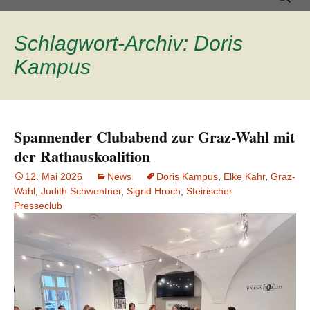
Inhalt
nach:
springen
Schlagwort-Archiv: Doris
Kampus
Spannender Clubabend zur Graz-Wahl mit
der Rathauskoalition
12. Mai 2026
News
Doris Kampus
,
Elke Kahr
,
Graz-
Wahl
,
Judith Schwentner
,
Sigrid Hroch
,
Steirischer
Presseclub