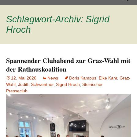
Inhalt
nach:
springen
Schlagwort-Archiv: Sigrid
Hroch
Spannender Clubabend zur Graz-Wahl mit
der Rathauskoalition
12. Mai 2026
News
Doris Kampus
,
Elke Kahr
,
Graz-
Wahl
,
Judith Schwentner
,
Sigrid Hroch
,
Steirischer
Presseclub